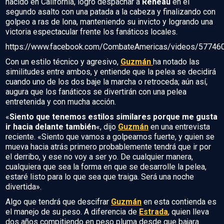
nacido en California, logró despachar a
Reneau
en el
segundo asalto con una patada a la cabeza y finalizando con
golpeo a ras de lona, manteniendo su invicto y logrando una
victoria espectacular frente los fanáticos locales.
https://www.facebook.com/CombateAmericas/videos/5774
Con un estilo técnico y agresivo,
Guzmán
ha notado las
similitudes entre ambos, y entiende que la pelea se decidirá
cuando uno de los dos baje la marcha o retroceda; aún así,
augura que los fanáticos se divertirán con una pelea
entretenida y con mucha acción.
«
Siento que tenemos estilos similares porque me gusta
ir hacia delante también
«, dijo
Guzmán
en una entrevista
reciente. «Siento que vamos a golpearnos fuerte, y quien se
mueva hacia atrás primero probablemente tendrá que ir por
el derribo, y ese no voy a ser yo. De cualquier manera,
cualquiera que sea la forma en que se desarrolle la pelea,
estaré listo para lo que sea que traiga. Será una noche
divertida».
Algo que tendrá que descifrar
Guzmán
en esta contienda es
el manejo de su peso. A diferencia de
Estrada
, quien lleva
dos años compitiendo en peso pluma desde que bajara