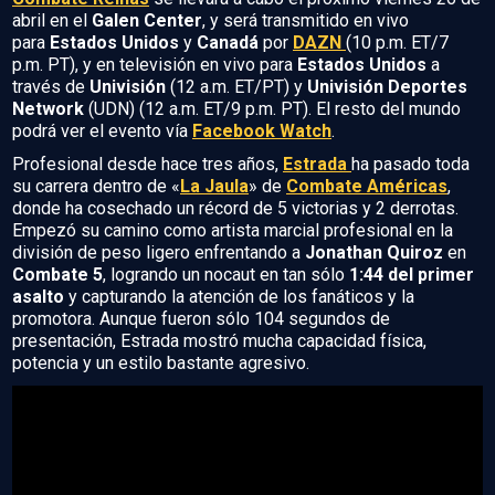
abril en el
Galen Center
, y será transmitido en vivo
para
Estados Unidos
y
Canadá
por
DAZN
(10 p.m. ET/7
p.m. PT), y en televisión en vivo para
Estados Unidos
a
través de
Univisión
(12 a.m. ET/PT) y
Univisión Deportes
Network
(UDN) (12 a.m. ET/9 p.m. PT). El resto del mundo
podrá ver el evento vía
Facebook Watch
.
Profesional desde hace tres años,
Estrada
ha pasado toda
su carrera dentro de «
La Jaula
» de
Combate Américas
,
donde ha cosechado un récord de 5 victorias y 2 derrotas.
Empezó su camino como artista marcial profesional en la
división de peso ligero enfrentando a
Jonathan Quiroz
en
Combate 5
, logrando un nocaut en tan sólo
1:44 del primer
asalto
y capturando la atención de los fanáticos y la
promotora. Aunque fueron sólo 104 segundos de
presentación, Estrada mostró mucha capacidad física,
potencia y un estilo bastante agresivo.