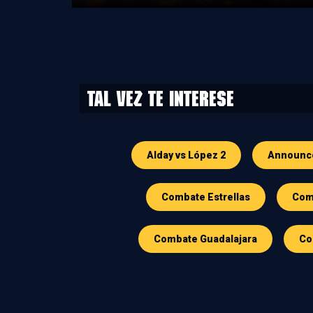
Tal vez te interese
Alday vs López 2
Announc
Combate Estrellas
Comb
Combate Guadalajara
Co