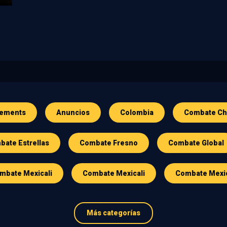
ements
Anuncios
Colombia
Combate Ch
ate Estrellas
Combate Fresno
Combate Global
mbate Mexicali
Combate Mexicali
Combate Mexi
Más categorías