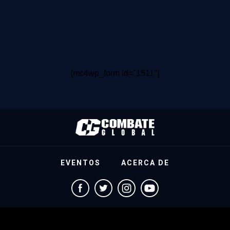
[mc4wp_form id="1511"]
EVENTOS
ACERCA DE