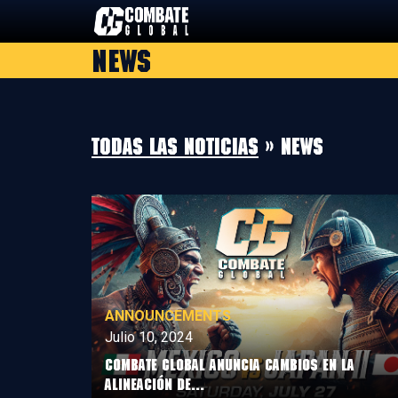
Saltar
al
News
contenido
Todas las noticias
» News
ANNOUNCEMENTS
Julio 10, 2024
COMBATE GLOBAL ANUNCIA CAMBIOS EN LA
ALINEACIÓN DE...