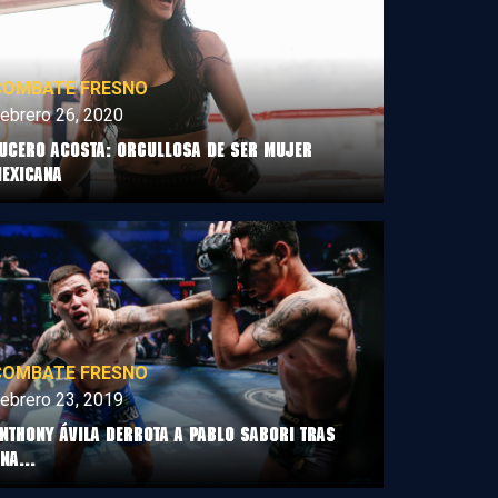
COMBATE FRESNO
ebrero 26, 2020
ucero Acosta: Orgullosa de ser mujer
exicana
COMBATE FRESNO
ebrero 23, 2019
nthony Ávila derrota a Pablo Sabori tras
na...