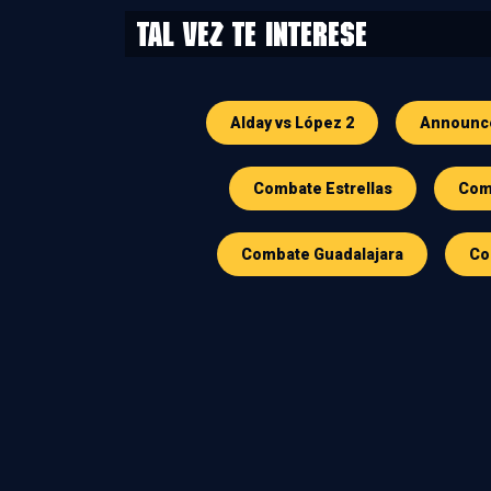
Tal vez te interese
Alday vs López 2
Announc
Combate Estrellas
Comb
Combate Guadalajara
Co