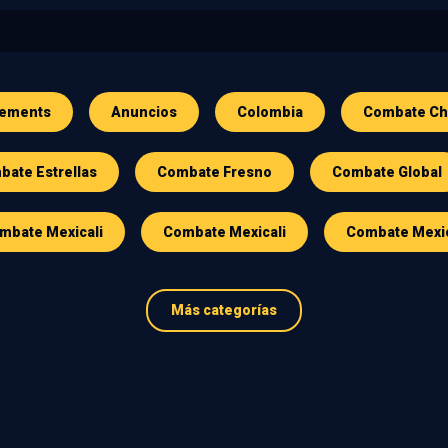
ements
Anuncios
Colombia
Combate Ch
ate Estrellas
Combate Fresno
Combate Global
mbate Mexicali
Combate Mexicali
Combate Mexi
Más categorías