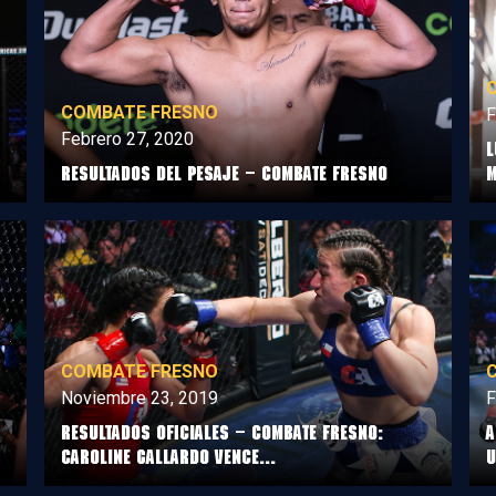
COMBATE FRESNO
F
Febrero 27, 2020
L
Resultados del Pesaje – Combate Fresno
m
COMBATE FRESNO
Noviembre 23, 2019
F
Resultados Oficiales – Combate Fresno:
A
Caroline Gallardo vence...
u