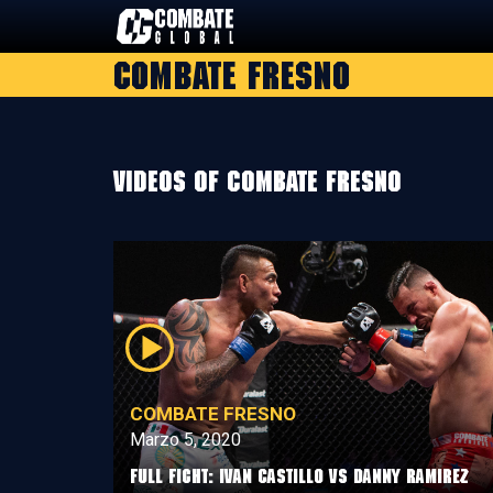
Saltar
al
Combate Fresno
contenido
Videos of Combate Fresno
COMBATE FRESNO
Marzo 5, 2020
Full Fight: Ivan Castillo vs Danny Ramirez