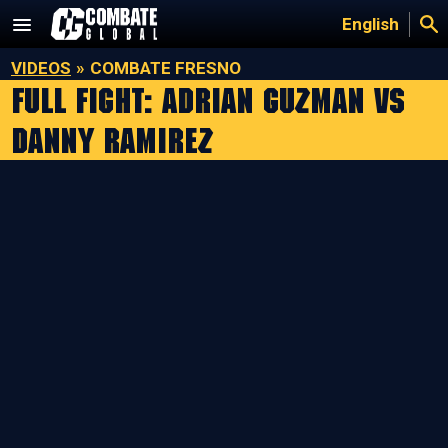
Saltar
English
al
contenido
VIDEOS
»
COMBATE FRESNO
Full Fight: Adrian Guzman vs
Danny Ramirez