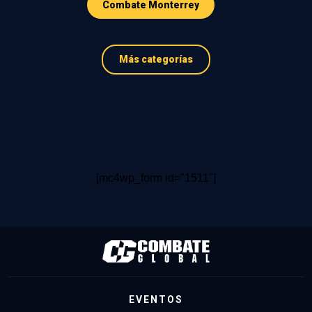
Combate Monterrey
Más categorías
[mc4wp_form id="1511"]
EVENTOS