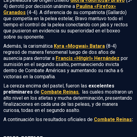
La peleadora de origen chileno
Gloria «Gloriosa» Bravo
(5-
4) derrotó por decisión unánime a
Paulina «Firefox»
Granados
(4-4). A diferencia de su compatriota (Gallardo)
que competía en la pelea estelar, Bravo mantuvo todo el
tiempo el control de la pelea conectando con jabs y rectos
que pusieron en evidencia su superioridad en el boxeo
sobre su oponente.
Además, la carismática
Kyra «Mogwai» Batara
(8-4)
regresó de manera fenomenal luego de dos años de
ausencia para derrotar a
Francis «Hitgirl» Hernández
por
sumisión en el segundo asalto, permaneciendo invicta
dentro de Combate Américas y aumentando su racha a 6
victorias en la compañia.
La cereza encima del pastel, fueron las
excelentes
preliminares
de
Combate Reinas
,
las cuales mostraron un
alto nivel en los atletas y mucha determinación, presentando
finalizaciones en cada una de las peleas, y de manera
curiosa, todas en el segundo asalto.
A continuación los resultados oficiales de
Combate Reinas
: