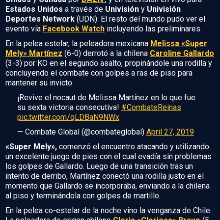
Estados Unidos
a través de
Univisión
y
Univisión
Deportes Network
(UDN). El resto del mundo pudo ver el
evento vía
Facebook Watch
incluyendo las preliminares.
En la pelea estelar, la peleadora mexicana
Melissa «Super
Mely» Martínez
(6-0) derrotó a la chilena
Caroline Gallardo
(3-3) por KO en el segundo asalto, propinándole una rodilla y
concluyendo el combate con golpes a ras de piso para
mantener su invicto.
¡Revive el nocaut de Melissa Martínez en lo que fue
su sexta victoria consecutiva!
#CombateReinas
pic.twitter.com/qLDBaN9NWx
— Combate Global (@combateglobal)
April 27, 2019
«Super Mely»,
comenzó el encuentro atacando y utilizando
un excelente juego de pies con el cual evadía sin problemas
los golpes de Gallardo. Luego de una transición tras un
intento de derribo, Martínez conectó una rodilla justo en el
momento que Gallardo se incorporaba, enviando a la chilena
al piso y terminándola con golpes de martillo.
En la pelea co-estelar de la noche vino la venganza de Chile.