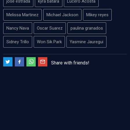
jose estrada
kyra batara
Lucero Acosta
Melissa Martinez
Michael Jackson
Mikey reyes
Nancy Nava
Oscar Suarez
paulina granados
Sidney Trillo
Won Sik Park
Yasmine Jauregui
Share with friends!