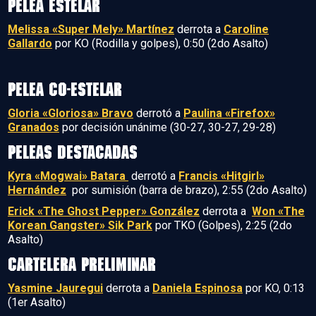
PELEA ESTELAR
Melissa «Super Mely» Martínez
derrota a
Caroline
Gallardo
por KO (Rodilla y golpes), 0:50 (2do Asalto)
PELEA CO-ESTELAR
Gloria «Gloriosa» Bravo
derrotó a
Paulina «Firefox»
Granados
por decisión unánime (30-27, 30-27, 29-28)
PELEAS DESTACADAS
Kyra «Mogwai» Batara
derrotó a
Francis «Hitgirl»
Hernández
por sumisión (barra de brazo), 2:55 (2do Asalto)
Erick «The Ghost Pepper» González
derrota a
Won «The
Korean Gangster» Sik Park
por TKO (Golpes), 2:25 (2do
Asalto)
CARTELERA PRELIMINAR
Yasmine Jauregui
derrota a
Daniela Espinosa
por KO, 0:13
(1er Asalto)