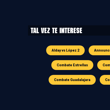
Tal vez te interese
Alday vs López 2
Announc
Combate Estrellas
Comb
Combate Guadalajara
Co