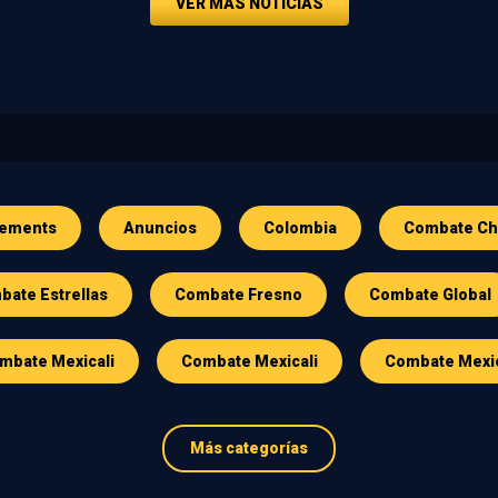
VER MÁS NOTICIAS
ements
Anuncios
Colombia
Combate Ch
ate Estrellas
Combate Fresno
Combate Global
mbate Mexicali
Combate Mexicali
Combate Mexi
Más categorías