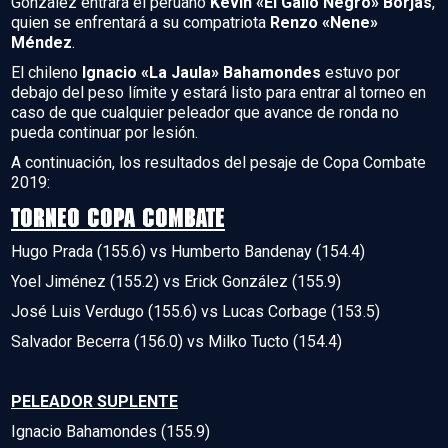
González entrará el peruano
Kevin «El Gallo Negro» Borjas
,
quien se enfrentará
a su compatriota
Renzo «Nene»
Méndez
.
El chileno
Ignacio «La Jaula» Bahamondes
estuvo por
debajo del peso límite y estará listo para entrar al torneo en
caso de que cualquier peleador que avance de ronda no
pueda continuar por lesión.
A continuación, los resultados del pesaje de Copa Combate
2019:
TORNEO COPA COMBATE
Hugo Prada (155.6) vs Humberto Bandenay (154.4)
Yoel Jiménez (155.2) vs Erick González (155.9)
José Luis Verdugo (155.6) vs Lucas Corbage (153.5)
Salvador Becerra (156.0) vs Milko Tucto (154.4)
PELEADOR SUPLENTE
Ignacio Bahamondes (155.9)