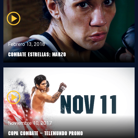
Febrero 13, 2018
Combate Estrellas: Marzo
Noviembre 10, 2017
Copa Combate – Telemundo Promo