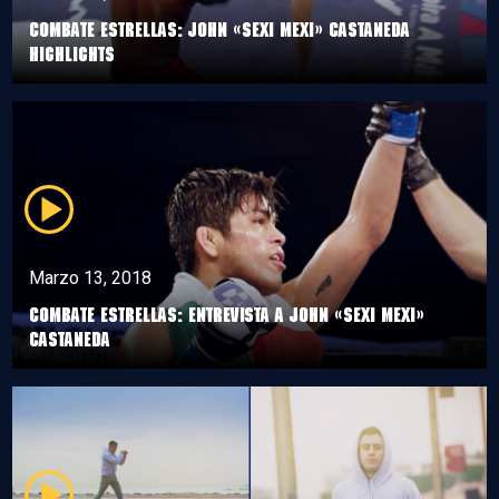
Combate Estrellas: John «Sexi Mexi» Castaneda
Highlights
Marzo 13, 2018
Combate Estrellas: Entrevista a John «Sexi Mexi»
Castaneda