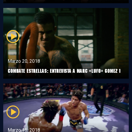
Marzo 20, 2018
Combate Estrellas: Entrevista a Marc «Lufo» Gomez 1
Marzo 15, 2018