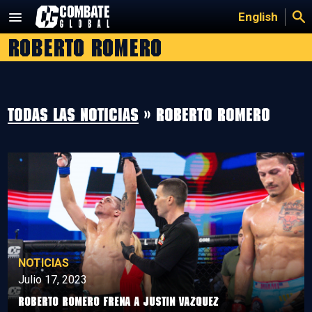
Saltar
English
al
Roberto Romero
contenido
Todas las noticias
» Roberto Romero
NOTICIAS
Julio 17, 2023
Roberto Romero frena a Justin Vazquez