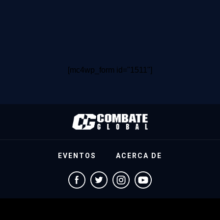
[mc4wp_form id="1511"]
EVENTOS
ACERCA DE