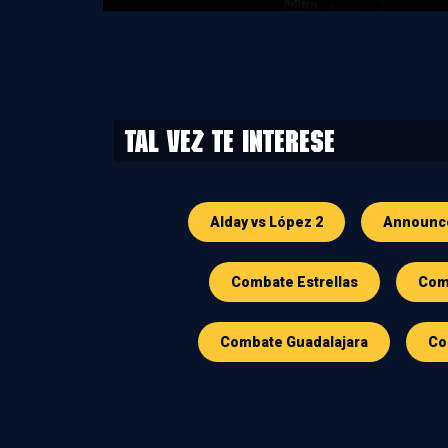
Tal vez te interese
Alday vs López 2
Announc
Combate Estrellas
Comb
Combate Guadalajara
Co