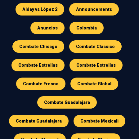
Alday vs López 2
Announcements
Anuncios
Colombia
Combate Chicago
Combate Classico
Combate Estrellas
Combate Estrellas
Combate Fresno
Combate Global
Combate Guadalajara
Combate Guadalajara
Combate Mexicali