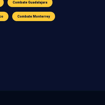
Combate Guadalajara
co
Combate Monterrey