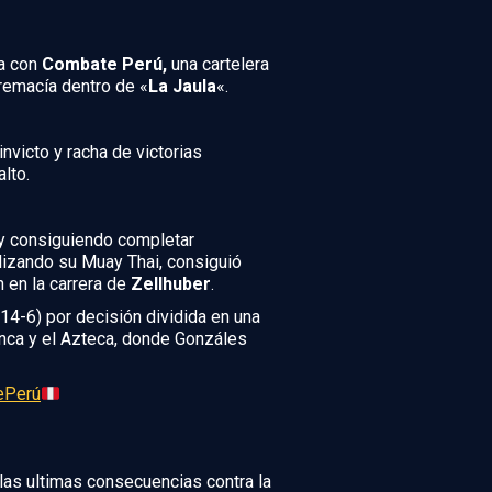
a con
Combate Perú,
una cartelera
remacía dentro de «
La Jaula
«.
nvicto y racha de victorias
lto.
y consiguiendo completar
tilizando su Muay Thai, consiguió
n en la carrera de
Zellhuber
.
14-6) por decisión dividida en una
 Inca y el Azteca, donde Gonzáles
ePerú
 las ultimas consecuencias contra la