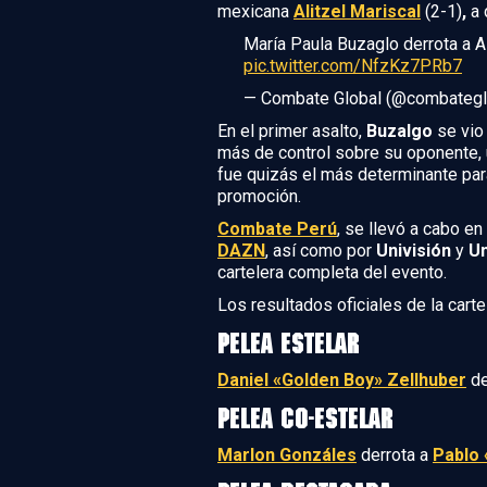
mexicana
Alitzel Mariscal
(2-1)
,
a 
María Paula Buzaglo derrota a Al
pic.twitter.com/NfzKz7PRb7
— Combate Global (@combategl
En el primer asalto,
Buzalgo
se vio
más de control sobre su oponente, ut
fue quizás el más determinante pa
promoción.
Combate Perú
, se llevó a cabo en 
DAZN
, así como por
Univisión
y
Un
cartelera completa del evento.
Los resultados oficiales de la cart
PELEA ESTELAR
Daniel «Golden Boy» Zellhuber
de
PELEA CO-ESTELAR
Marlon Gonzáles
derrota a
Pablo 