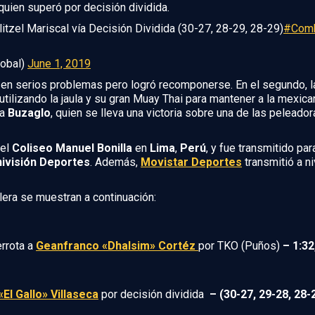
quien superó por decisión dividida.
itzel Mariscal vía Decisión Dividida (30-27, 28-29, 28-29)
#Comb
obal)
June 1, 2019
 en serios problemas pero logró recomponerse. En el segundo, 
ilizando la jaula y su gran Muay Thai para mantener a la mexicana
ra
Buzaglo
, quien se lleva una victoria sobre una de las peleado
el
Coliseo Manuel Bonilla
en
Lima
,
Perú
, y fue transmitido p
ivisión Deportes
. Además,
Movistar Deportes
transmitió a ni
elera se muestran a continuación:
rrota a
Geanfranco «Dhalsim» Cortéz
por TKO (Puños)
– 1:32
«El Gallo» Villaseca
por decisión dividida
– (30-27, 29-28, 28-