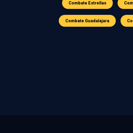
Combate Estrellas
Comb
Combate Guadalajara
Co