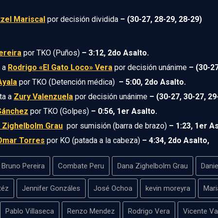
tzel Mariscal
por decisión dividida
– (30-27, 28-29, 28-29)
ereira
por TKO (Puños)
– 3:12, 2do Asalto.
a a
Rodrigo «El Gato Loco» Vera
por decisión unánime
– (30-27
Ayala
por TKO (Detención médica)
– 5:00, 2do Asalto.
ta a
Zury Valenzuela
por decisión unánime
– (30-27, 30-27, 29
 Sánchez
por TKO (Golpes)
– 0:56, 1er Asalto.
 Zighelbolm Grau
por sumisión (barra de brazo)
– 1:23, 1er As
Omar Torres
por KO (patada a la cabeza)
– 4:34, 2do Asalto,
Bruno Pereira
Combate Peru
Dana Zighelbolm Grau
Danie
téz
Jennifer Gonzáles
José Ochoa
kevin moreyra
Mari
Pablo Villaseca
Renzo Mendez
Rodrigo Vera
Vicente V