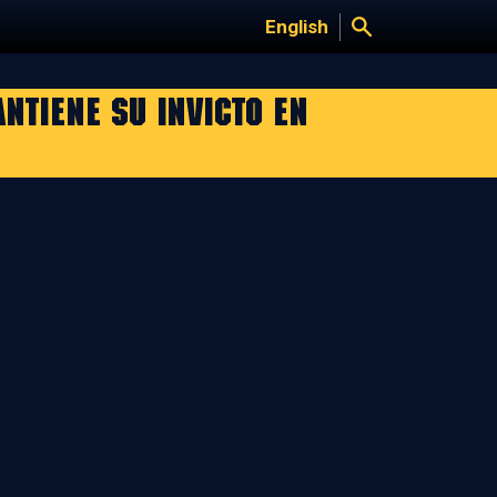
English
ntiene su invicto en