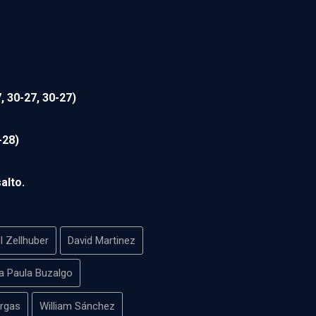
, 30-27, 30-27)
-28)
alto.
l Zellhuber
David Martinez
a Paula Buzalgo
argas
William Sánchez