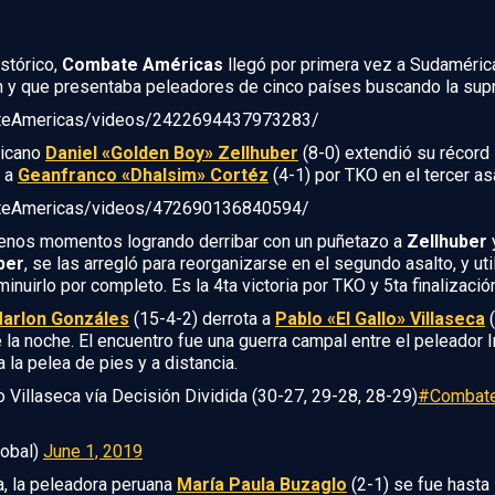
stórico,
Combate Américas
llegó por primera vez a Sudaméric
n y que presentaba peleadores de cinco países buscando la sup
teAmericas/videos/2422694437973283/
xicano
Daniel «Golden Boy» Zellhuber
(8-0) extendió su récord i
r a
Geanfranco «Dhalsim» Cortéz
(4-1) por TKO en el tercer asa
teAmericas/videos/472690136840594/
enos momentos logrando derribar con un puñetazo a
Zellhuber
ber
, se las arregló para reorganizarse en el segundo asalto, y u
minuirlo por completo. Es la 4ta victoria por TKO y 5ta finalizació
arlon Gonzáles
(15-4-2) derrota a
Pablo «El Gallo» Villaseca
(
 la noche. El encuentro fue una guerra campal entre el peleador
 la pelea de pies y a distancia.
 Villaseca vía Decisión Dividida (30-27, 29-28, 28-29)
#Combat
obal)
June 1, 2019
a, la peleadora peruana
María Paula Buzaglo
(2-1) se fue hasta