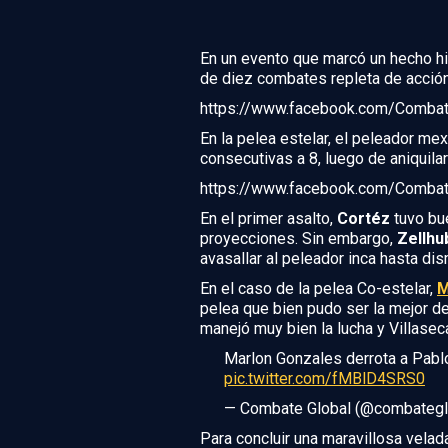
En un evento que marcó un hecho hi
de diez combates repleta de acció
https://www.facebook.com/Comba
En la pelea estelar, el peleador me
consecutivas a 8, luego de aniquila
https://www.facebook.com/Comba
En el primer asalto,
Cortéz
tuvo bu
proyecciones. Sin embargo,
Zellhu
avasallar al peleador inca hasta dis
En el caso de la pelea Co-estelar,
M
pelea que bien pudo ser la mejor de
manejó muy bien la lucha y Villaseca
Marlon Gonzales derrota a Pablo
pic.twitter.com/fMBlD4SRS0
— Combate Global (@combategl
Para concluir una maravillosa velad