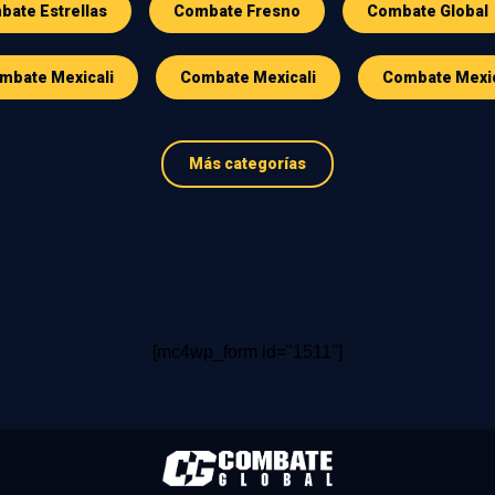
ate Estrellas
Combate Fresno
Combate Global
mbate Mexicali
Combate Mexicali
Combate Mexi
Más categorías
[mc4wp_form id="1511"]