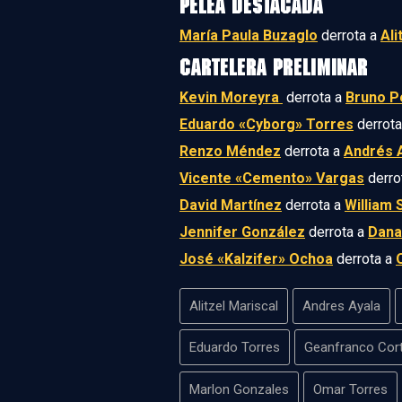
PELEA DESTACADA
María Paula Buzaglo
derrota a
Ali
CARTELERA PRELIMINAR
Kevin Moreyra
derrota a
Bruno P
Eduardo «Cyborg» Torres
derrot
Renzo Méndez
derrota a
Andrés 
Vicente «Cemento» Vargas
derro
David Martínez
derrota a
William
Jennifer González
derrota a
Dana
José «Kalzifer» Ochoa
derrota a
Alitzel Mariscal
Andres Ayala
Eduardo Torres
Geanfranco Cor
Marlon Gonzales
Omar Torres