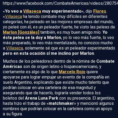
https://www.facebook.com/CombateAmericas/videos/2807
«
Yo veo a
Villaseca
muy experimentado
«, dijo
Flores
.
«
Villaseca
ha tenido combate muy difíciles en diferentes
categorías, ha peleado en las mejores empresas del mundo,
yo peleé con él, es un peleador fuerte, he visto las peleas de
Marlon [Gonzáles]
también, es muy buen amigo mío.
Yo
ésta pelea se la doy a Marlon
, yo lo veo más fuerte, lo veo
más preparado, lo veo más mentalizado, no conozco mucho
a
Villaseca
, solamente sé que es un peleador experimentado
pero en esta ocasión sí me inclino por Marlon
.
Muchos de los peleadores dentro de la nómina de
Combate
Américas
son de origen latino o hispanoamericano, y
ciertamente es algo de lo que
Marcelo Rojo
quiere
apoyarse para lograr empujar un evento de la compañía en
suelo Argentino, explicando que existe mucho talento que
podrían colocar en una cartelera de esa magnitud y
asegurando que de hacerlo, lograría vender todos los
boletos del
Arena Luna Park
con su presencia. El argentino,
hasta hizo el trabajo de «
matchmaker
» y mencionó algunos
nombres que podrían colocar en la cartelera como un apoyo
a su figura.