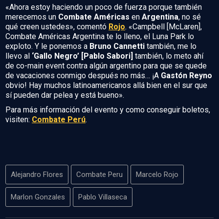
«Ahora estoy haciendo un poco de fuerza porque también
merecemos un
Combate Américas
en
Argentina
, no sé
qué creen ustedes», comentó
Rojo
. «Campbell [McLaren],
Combate Américas Argentina te lo lleno, el Luna Park lo
exploto. Y le ponemos a
Bruno Cannetti
también, me lo
llevo al
‘Gallo Negro’ [Pablo Sabori]
también, lo meto ahí
de co-main event contra algún argentino para que se quede
de vacaciones conmigo después no más… ¡A
Gastón Reyno
obvio! Hay muchos latinoamericanos allá bien en el sur que
sí pueden dar pelea y está bueno».
Para más información del evento y como conseguir boletos,
visiten:
Combate Perú
.
Alejandro Flores
Combate Peru
Marcelo Rojo
Marlon Gonzales
Pablo Villaseca