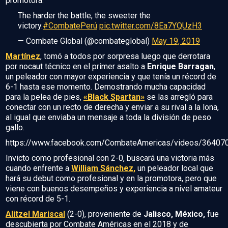
promotora.
The harder the battle, the sweeter the
victory.
#CombatePerú
pic.twitter.com/8Ea7YQUzH3
— Combate Global (@combateglobal)
May 19, 2019
Martínez
, tomó a todos por sorpresa luego que derrotara
por nocaut técnico en el primer asalto a
Enrique Barragan
,
un peleador con mayor experiencia y que tenía un récord de
6-1 hasta ese momento. Demostrando mucha capacidad
para la pelea de pies,
«Black Spartan»
se las arregló para
conectar con un recto de derecha y enviar a su rival a la lona,
al igual que enviaba un mensaje a toda la división de peso
gallo.
https://www.facebook.com/CombateAmericas/videos/3640
Invicto como profesional con 2-0, buscará una victoria más
cuando enfrente a
William Sánchez,
un peleador local que
hará su debut como profesional y en la promotora, pero que
viene con buenos desempeños y experiencia a nivel amateur
con récord de 5-1.
Alitzel Mariscal
(2-0), proveniente de
Jalisco, México,
fue
descubierta por Combate Américas en el 2018 y de