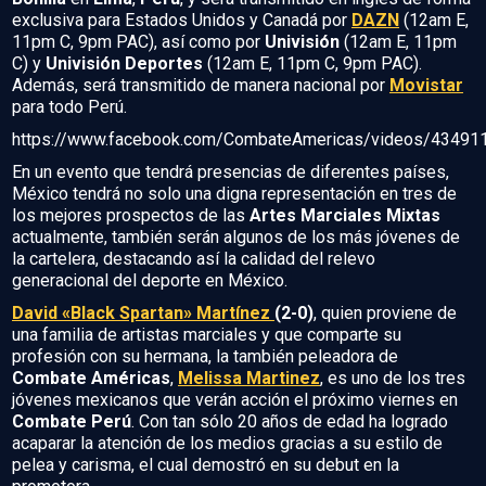
exclusiva para Estados Unidos y Canadá por
DAZN
(12am E,
11pm C, 9pm PAC), así como por
Univisión
(12am E, 11pm
C) y
Univisión Deportes
(12am E, 11pm C, 9pm PAC).
Además, será transmitido de manera nacional por
Movistar
para todo Perú.
https://www.facebook.com/CombateAmericas/videos/4349
En un evento que tendrá presencias de diferentes países,
México tendrá no solo una digna representación en tres de
los mejores prospectos de las
Artes Marciales Mixtas
actualmente, también serán algunos de los más jóvenes de
la cartelera, destacando así la calidad del relevo
generacional del deporte en México.
David «Black Spartan» Martínez
(2-0)
, quien proviene de
una familia de artistas marciales y que comparte su
profesión con su hermana, la también peleadora de
Combate Américas
,
Melissa Martinez
, es uno de los tres
jóvenes mexicanos que verán acción el próximo viernes en
Combate Perú
. Con tan sólo 20 años de edad ha logrado
acaparar la atención de los medios gracias a su estilo de
pelea y carisma, el cual demostró en su debut en la