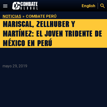
Saltar
English
al
contenido
NOTICIAS
»
COMBATE PERÚ
Mariscal, Zellhuber y
Martínez: El joven tridente de
México en Perú
mayo 29, 2019