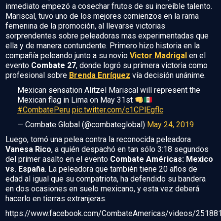
inmediato empezó a cosechar frutos de su increíble talento.
Mariscal, tuvo uno de los mejores comienzos en la rama
femenina de la promoción, al llevarse victorias
sorprendentes sobre peleadoras mas experimentadas que
ella y de manera contundente. Primero hizo historia en la
compañía peleando junto a su novio
Victor Madrigal
en el
evento
Combate 27
, donde logró su primera victoria como
profesional sobre
Brenda Enríquez
vía decisión unánime.
Mexican sensation Alitzel Mariscal will represent the
Mexican flag in Lima on May 31st
#CombatePeru
pic.twitter.com/c1CPlEgflc
— Combate Global (@combateglobal)
May 24, 2019
Luego, tomó una pelea contra la reconocida peleadora
Vanesa Rico
, a quién despachó en tan sólo 3:18 segundos
del primer asalto en el evento
Combate Américas: Mexico
vs. España
. La peleadora que también tiene 20 años de
edad al igual que su compatriota, ha defendido su bandera
en dos ocasiones en suelo mexicano, y esta vez deberá
hacerlo en tierras extranjeras.
https://www.facebook.com/CombateAmericas/videos/2518