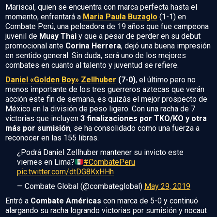
Mariscal, quien se encuentra con marca perfecta hasta el
momento, enfrentará a
Maria Paula Buzaglo
(1-1) en
Combate Perú, una peleadora de 19 años que fue campeona
juvenil de
Muay Thai
y que a pesar de perder en su debut
promocional ante
Corina Herrera
, dejó una buena impresión
en sentido general. Sin duda, será uno de los mejores
combates en cuanto al talento y juventud se refiere.
Daniel «Golden Boy» Zellhuber
(7-0)
, el último pero no
menos importante de los tres guerreros aztecas que verán
acción este fin de semana, es quizás el mejor prospecto de
México en la división de peso ligero. Con una racha de 7
victorias que incluyen
3 finalizaciones por TKO/KO y otra
más por sumisión
, se ha consolidado como una fuerza a
reconocer en las 155 libras.
¿Podrá Daniel Zellhuber mantener su invicto este
viernes en Lima?
#CombatePeru
pic.twitter.com/dtDG8KxHHh
— Combate Global (@combateglobal)
May 29, 2019
Entró a
Combate Américas
con marca de 5-0 y continuó
alargando su racha logrando victorias por sumisión y nocaut