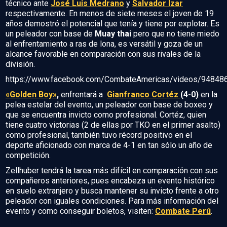
técnico ante
José Luis Medrano
y
Salvador Izar
respectivamente. En menos de siete meses el joven de 19
años demostró el potencial que tenía y tiene por explotar. Es
un peleador con base de
Muay thai
pero que no tiene miedo
al enfrentamiento a ras de lona, es versátil y goza de un
alcance favorable en comparación con sus rivales de la
división.
https://www.facebook.com/CombateAmericas/videos/9484
«Golden Boy»
,
enfrentará a
Gianfranco Cortéz
(4-0)
en la
pelea estelar del evento, un peleador con base de boxeo y
que se encuentra invicto como profesional. Cortéz, quien
tiene cuatro victorias (2 de ellas por TKO en el primer asalto)
como profesional, también tuvo récord positivo en el
deporte aficionado con marca de 4-1 en tan sólo un año de
competición.
Zellhuber tendrá la tarea más difícil en comparación con sus
compañeros anteriores, pues encabeza un evento histórico
en suelo extranjero y busca mantener su invicto frente a otro
peleador con iguales condiciones. Para más información del
evento y como conseguir boletos, visiten:
Combate Perú
.