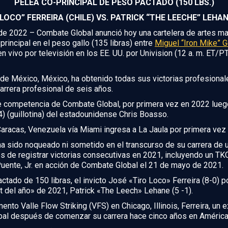
PELEA CO-PRINCIPAL DE PESO PACTADO (150 LBS.)
LOCO” FERREIRA (CHILE) VS. PATRICK “THE LEECHE” LEHA
e 2022 – Combate Global anunció hoy una cartelera de artes ma
incipal en el peso gallo (135 libras) entre
Miguel “Iron Mike” 
n vivo por televisión en los EE. UU. por Univision (12 a. m. ET/PT
 de México, México, ha obtenido todas sus victorias profesionale
arrera profesional de seis años.
 de competencia de Combate Global, por primera vez en 2022 lueg
) (guillotina) del estadounidense Chris Boasso.
Caracas, Venezuela vía Miami ingresa a La Jaula por primera vez
ha sido noqueado ni sometido en el transcurso de su carrera de
s de registrar victorias consecutivas en 2021, incluyendo un TKO e
Puente, Jr. en acción de Combate Global el 21 de mayo de 2021.
actado de 150 libras, el invicto José «Tiro Loco» Ferreira (8-0) 
t del año» de 2021, Patrick «The Leech» Lehane (5 -1).
o Valle Flow Striking (VFS) en Chicago, Illinois, Ferreira, un 
bal después de comenzar su carrera hace cinco años en América 