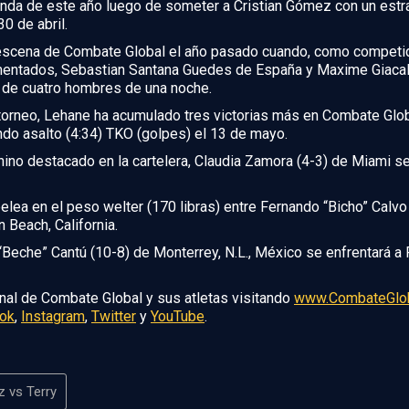
gunda de este año luego de someter a Cristian Gómez con un est
30 de abril.
 escena de Combate Global el año pasado cuando, como competido
ntados, Sebastian Santana Guedes de España y Maxime Giacalon
 de cuatro hombres de una noche.
torneo, Lehane ha acumulado tres victorias más en Combate Globa
ndo asalto (4:34) TKO (golpes) el 13 de mayo.
ino destacado en la cartelera, Claudia Zamora (4-3) de Miami se 
a pelea en el peso welter (170 libras) entre Fernando “Bicho” Cal
 Beach, California.
 “Beche” Cantú (10-8) de Monterrey, N.L., México se enfrentará a 
nal de Combate Global y sus atletas visitando
www.CombateGlo
ok
,
Instagram
,
Twitter
y
YouTube
.
 vs Terry