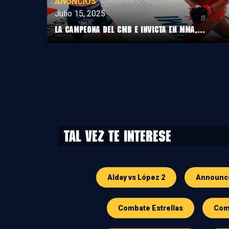
ANUNCIOS
Julio 15, 2025
LA CAMPEONA DEL CMB E INVICTA EN MMA,...
Tal vez te interese
Alday vs López 2
Announc
Combate Estrellas
Comb