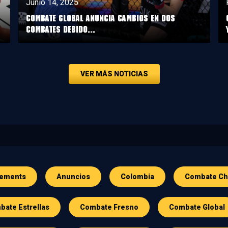
Junio 14, 2025
COMBATE GLOBAL ANUNCIA CAMBIOS EN DOS
COMBATES DEBIDO...
VER MÁS NOTICIAS
ements
Anuncios
Colombia
Combate Ch
ate Estrellas
Combate Fresno
Combate Global