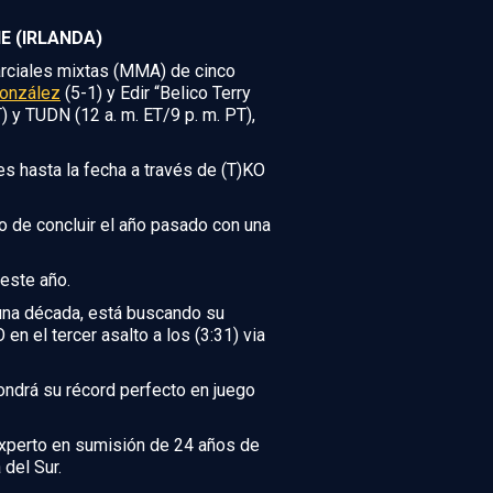
NE (IRLANDA)
rciales mixtas (MMA) de cinco
González
(5-1) y Edir “Belico Terry
) y TUDN (12 a. m. ET/9 p. m. PT),
s hasta la fecha a través de (T)KO
o de concluir el año pasado con una
 este año.
 una década, está buscando su
n el tercer asalto a los (3:31) via
pondrá su récord perfecto en juego
experto en sumisión de 24 años de
del Sur.