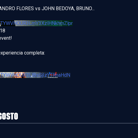
JANDRO FLORES vs JOHN BEDOYA, BRUNO
...
jhTYWVHOUR3LmY3XzlHNkhmZlpr
018
event!
experiencia completa:
jhTYWVHOUR3LlBsSjIzYTRnaHdN
gosto