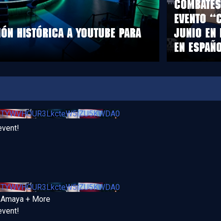
COMBATES 
EVENTO “
ÓN HISTÓRICA A YOUTUBE PARA
JUNIO EN 
EN ESPAÑO
VjhTYWVHOUR3LkcteW5lZU5KWDA0
event!
VjhTYWVHOUR3LkcteW5lZU5KWDA0
a Amaya + More
event!