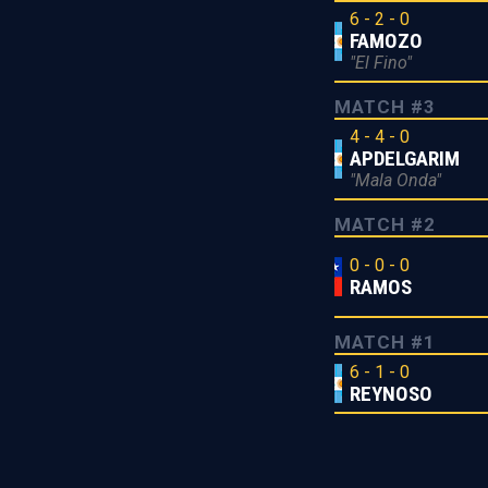
6 - 2 - 0
FAMOZO
"El Fino"
MATCH #3
4 - 4 - 0
APDELGARIM
"Mala Onda"
MATCH #2
0 - 0 - 0
RAMOS
MATCH #1
6 - 1 - 0
REYNOSO