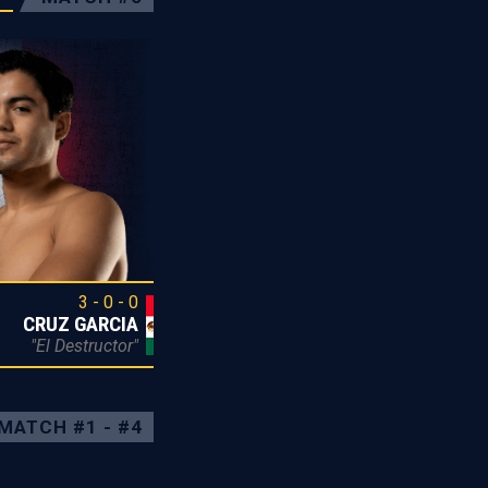
3 - 0 - 0
CRUZ GARCIA
"El Destructor"
MATCH #1 - #4