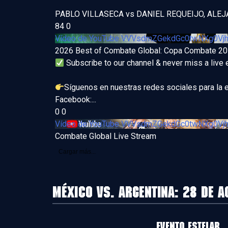
PABLO VILLASECA vs DANIEL REQUEIJO, ALE
84
0
Vídeo de YouTube VVVsdmZGekdGc0twNXg0V
2026 Best of Combate Global: Copa Combate 2
Subscribe to our channel & never miss a live 
Síguenos en nuestras redes sociales para la 
Facebook:
...
0
0
Vídeo de YouTube VVVsdmZGekdGc0twNXg0V
Combate Global Live Stream
Cargar más...
México vs. Argentina: 28 de A
EVENTO ESTELAR