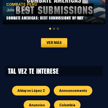
COMBATE PERÚ
Julio 13, 2019
Combate Americas: Best Submissions Of May
VER MÁS
Tal vez te interese
Alday vs López 2
Announcements
Anuncios
Colombia