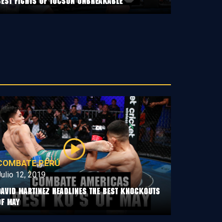
Best Fights of Tucson Unbreakable
COMBATE PERÚ
ulio 12, 2019
David Martinez Headlines The Best Knockouts
Of May