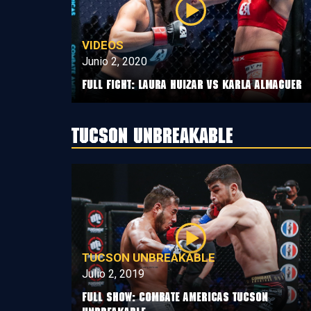
VIDEOS
Junio 2, 2020
Full Fight: Laura Huizar vs Karla Almaguer
Tucson Unbreakable
TUCSON UNBREAKABLE
Julio 2, 2019
Full Show: Combate Americas Tucson