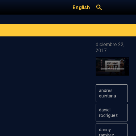
English
diciembre 22,
2017
andres
quintana
daniel
rodriguez
danny
ramirez