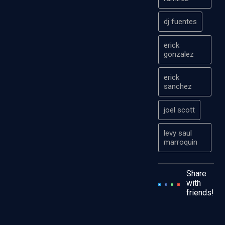
dj fuentes
erick
gonzalez
erick
sanchez
joel scott
levy saul
marroquin
Share
with
friends!