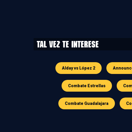
Tal vez te interese
Alday vs López 2
Announc
Combate Estrellas
Comb
Combate Guadalajara
Co