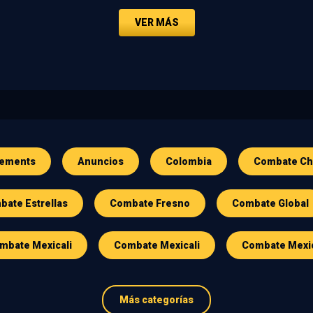
VER MÁS
ements
Anuncios
Colombia
Combate Ch
ate Estrellas
Combate Fresno
Combate Global
mbate Mexicali
Combate Mexicali
Combate Mexi
Más categorías