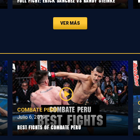
Full Fight: Erick Sanchez vs Randy Steinke
VER MÁS
COMBATE PERÚ
J
Julio 6, 2019
Best Fights of Combate Peru