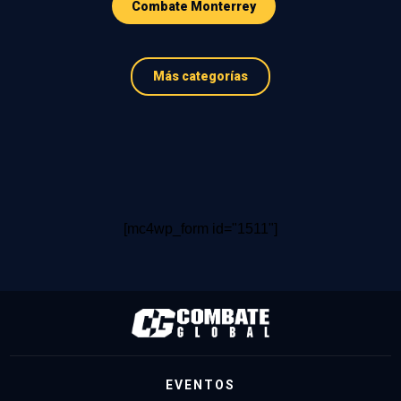
Combate Monterrey
Más categorías
[mc4wp_form id="1511"]
EVENTOS