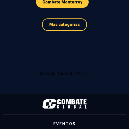
Combate Monterrey
Más categorías
[mc4wp_form id="1511"]
EVENTOS