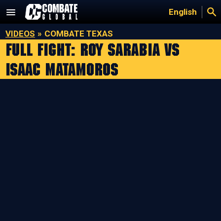
Saltar
English
al
contenido
VIDEOS
»
COMBATE TEXAS
Full Fight: Roy Sarabia vs
Isaac Matamoros