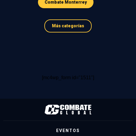
Combate Monterrey
Más categorías
[mc4wp_form id="1511"]
EVENTOS