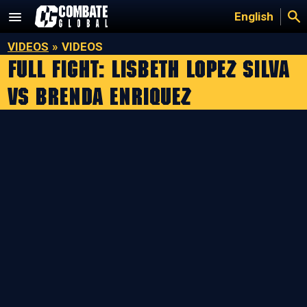
Saltar
English
al
contenido
VIDEOS
»
VIDEOS
Full Fight: Lisbeth Lopez Silva
vs Brenda Enriquez