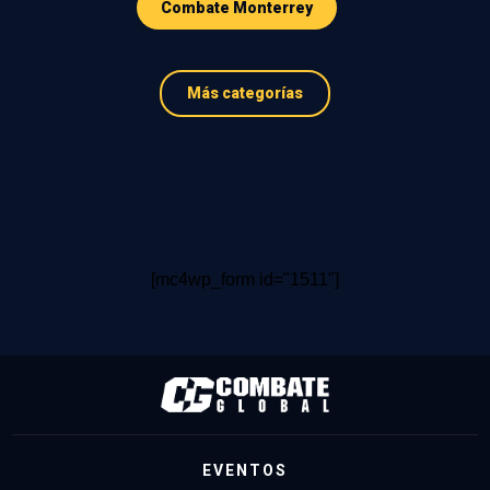
Combate Monterrey
Más categorías
[mc4wp_form id="1511"]
EVENTOS