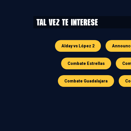
Tal vez te interese
Alday vs López 2
Announc
Combate Estrellas
Comb
Combate Guadalajara
Co