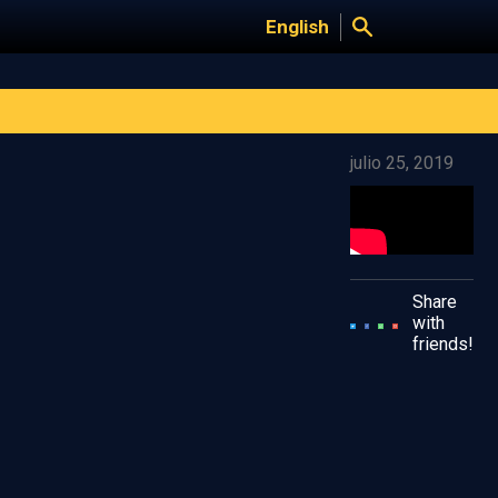
English
julio 25, 2019
Share
with
friends!