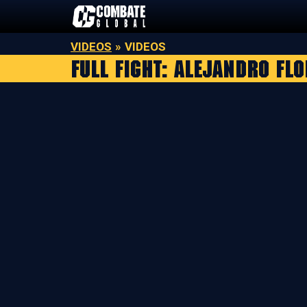
Saltar
al
contenido
VIDEOS
»
VIDEOS
Full Fight: Alejandro Fl