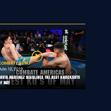
COMBATE PERÚ
ulio 12, 2019
David Martinez Headlines The Best Knockouts
Of May