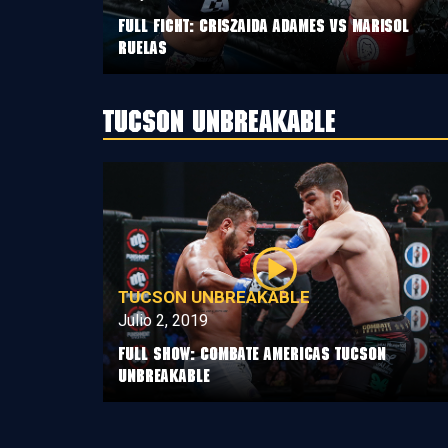
Full Fight: Criszaida Adames vs Marisol
Ruelas
Tucson Unbreakable
TUCSON UNBREAKABLE
Julio 2, 2019
Full Show: Combate Americas Tucson
Unbreakable