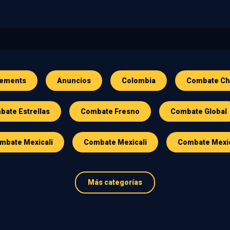
ements
Anuncios
Colombia
Combate Ch
ate Estrellas
Combate Fresno
Combate Global
mbate Mexicali
Combate Mexicali
Combate Mexi
Más categorías