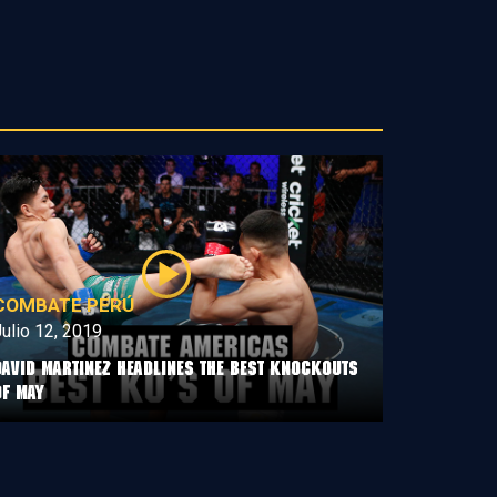
COMBATE PERÚ
ulio 12, 2019
David Martinez Headlines The Best Knockouts
Of May