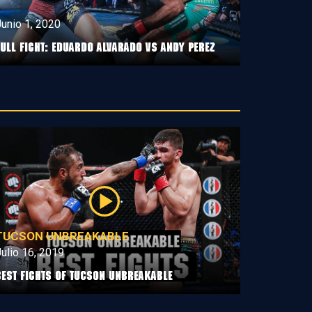
unio 1, 2020
Full Fight: Eduardo Alvarado vs Andy Perez
TUCSON UNBREAKABLE
ulio 16, 2019
Best Fights of Tucson Unbreakable