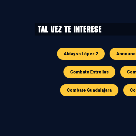
Tal vez te interese
Alday vs López 2
Announc
Combate Estrellas
Comb
Combate Guadalajara
Co