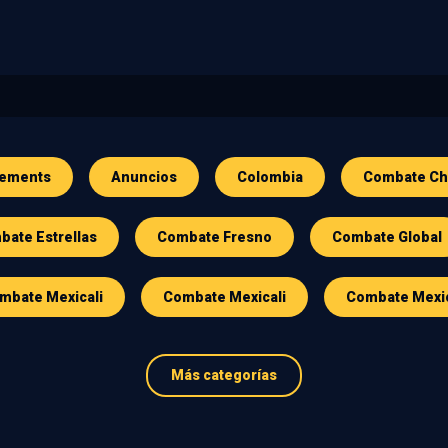
ements
Anuncios
Colombia
Combate Ch
ate Estrellas
Combate Fresno
Combate Global
mbate Mexicali
Combate Mexicali
Combate Mexi
Más categorías