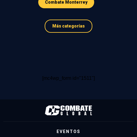
Combate Monterrey
Más categorías
[mc4wp_form id="1511"]
EVENTOS