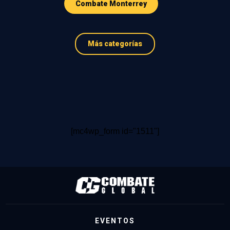
Combate Monterrey
Más categorías
[mc4wp_form id="1511"]
EVENTOS