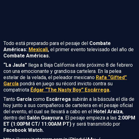
Todo está preparado para el pesaje del
Combate
Américas:
Mexicali
,
el primer evento televisado del año de
Combate Américas.
“La Jaula”
llega a Baja California éste próximo 8 de febrero
con una emocionante y grandiosa cartelera. En la pelea
estelar de la velada, el peleador mexicano
Rafa “Gifted”
García
pondrá en juego su récord invicto contra su
compatriota
Édgar “The Nasty Boy” Escárrega
.
Tanto
García
como
Escárrega
subirán a la báscula el día de
hoy junto a sus compañeros de cartelera en el pesaje oficial
del evento, el cual se llevará a cabo en el
Hotel Araiza
,
dentro del
Salón Guaycura
. El pesaje empieza a las
2:00PM
ET (1:00PM CT/ 11:00AM PT)
y será transmitido por
Facebook Watch.