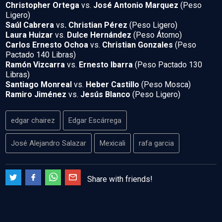
Christopher Ortega
vs.
José Antonio Marquez
(Peso
Ligero)
Saúl Cabrera
vs
. Christian Pérez
(Peso Ligero)
Laura Huizar
vs.
Dulce Hernández
(Peso Átomo)
Carlos Ernesto Ochoa
vs.
Christian Gonzales
(Peso
Pactado 140 Libras)
Ramón Vizcarra
vs.
Ernesto Ibarra
(Peso Pactado 130
Libras)
Santiago Monreal
vs.
Heber Castillo
(Peso Mosca)
Ramiro Jiménez
vs.
Jesús Blanco
(Peso Ligero)
edgar chairez
Edgar Escárrega
José Alejandro Salazar
Mexicali
rafa garcia
Share with friends!