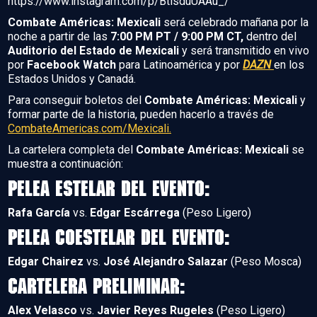
https://www.instagram.com/p/BtlsduUAAu_/
Combate Américas: Mexicali
será celebrado mañana por la
noche a partir de las
7:00 PM PT / 9:00 PM CT,
dentro del
Auditorio del Estado de Mexicali
y será transmitido en vivo
por
Facebook Watch
para Latinoamérica y por
DAZN
en los
Estados Unidos y Canadá.
Para conseguir boletos del
Combate Américas: Mexicali
y
formar parte de la historia, pueden hacerlo a través de
CombateAmericas.com/Mexicali.
La cartelera completa del
Combate Américas: Mexicali
se
muestra a continuación:
Pelea Estelar del Evento:
Rafa García
vs.
Edgar Escárrega
(Peso Ligero)
Pelea Coestelar del Evento:
Edgar Chairez
vs.
José Alejandro Salazar
(Peso Mosca)
Cartelera Preliminar:
Alex Velasco
vs.
Javier Reyes Rugeles
(Peso Ligero)