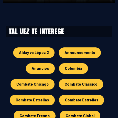
Tal vez te interese
Alday vs López 2
Announcements
Anuncios
Colombia
Combate Chicago
Combate Classico
Combate Estrellas
Combate Estrellas
Combate Fresno
Combate Global