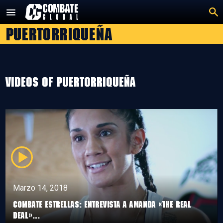
Saltar
al
puertorriqueña
contenido
Videos of puertorriqueña
Marzo 14, 2018
Combate Estrellas: Entrevista a Amanda «The Real
Deal»...