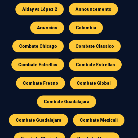
Alday vs López 2
Announcements
Anuncios
Colombia
Combate Chicago
Combate Classico
Combate Estrellas
Combate Estrellas
Combate Fresno
Combate Global
Combate Guadalajara
Combate Guadalajara
Combate Mexicali