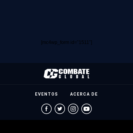
[mc4wp_form id="1511"]
EVENTOS
ACERCA DE