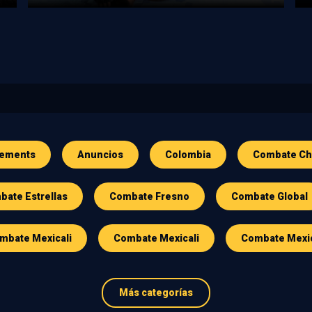
ements
Anuncios
Colombia
Combate Ch
ate Estrellas
Combate Fresno
Combate Global
mbate Mexicali
Combate Mexicali
Combate Mexi
Más categorías