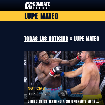
Saltar
al
Lupe Mateo
contenido
Todas las noticias
» Lupe Mateo
NOTICIAS
Julio 3, 2023
Jimbo Slice termino a su oponente en 16...