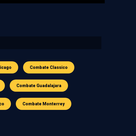
icago
Combate Classico
Combate Guadalajara
co
Combate Monterrey