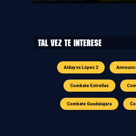
Tal vez te interese
Alday vs López 2
Announc
Combate Estrellas
Comb
Combate Guadalajara
Co