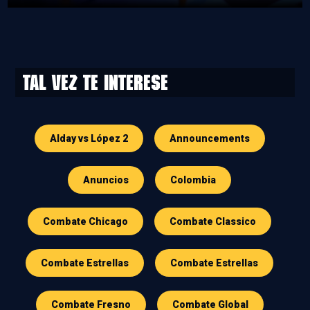
Tal vez te interese
Alday vs López 2
Announcements
Anuncios
Colombia
Combate Chicago
Combate Classico
Combate Estrellas
Combate Estrellas
Combate Fresno
Combate Global