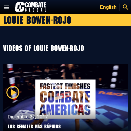
Saltar
English
al
Louie bowen-rojo
contenido
Videos of Louie bowen-rojo
Diciembre 22, 2017
LOS REMATES MÁS RÁPIDOS