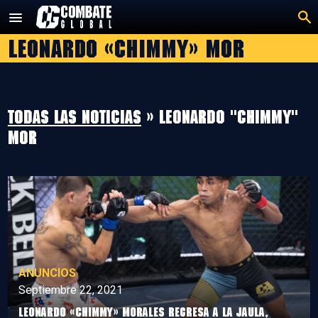
Saltar
al
Leonardo «Chimmy» Mor
contenido
Todas las noticias
» Leonardo "Chimmy"
Mor
ANUNCIOS
Septiembre 22, 2021
Leonardo «Chimmy» Morales regresa a la jaula,