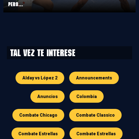
pero...
Tal vez te interese
Alday vs López 2
Announcements
Anuncios
Colombia
Combate Chicago
Combate Classico
Combate Estrellas
Combate Estrellas