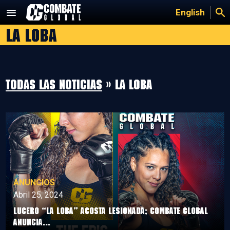
Saltar
English
al
La Loba
contenido
Todas las noticias
» La Loba
ANUNCIOS
Abril 25, 2024
LUCERO “LA LOBA” ACOSTA LESIONADA; COMBATE GLOBAL
ANUNCIA...