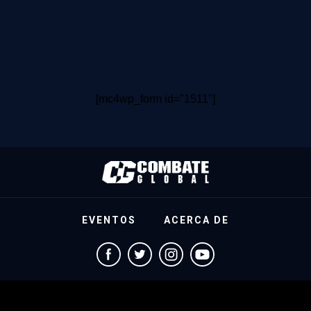
[mc4wp_form id="1511"]
EVENTOS
ACERCA DE