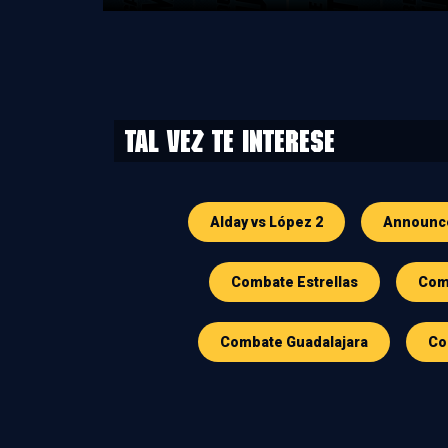
Tal vez te interese
Alday vs López 2
Announc
Combate Estrellas
Comb
Combate Guadalajara
Co