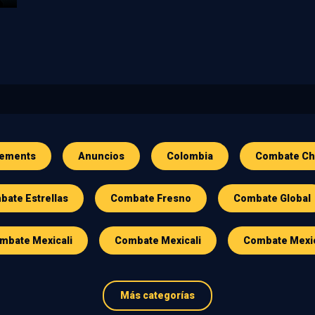
ements
Anuncios
Colombia
Combate Ch
ate Estrellas
Combate Fresno
Combate Global
mbate Mexicali
Combate Mexicali
Combate Mexi
Más categorías