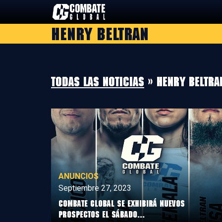
Saltar
al
Henry Beltran
contenido
Todas las noticias
» Henry Beltra
ANUNCIOS
Septiembre 27, 2023
COMBATE GLOBAL SE EXHIBIRÁ NUEVOS
PROSPECTOS EL SÁBADO...