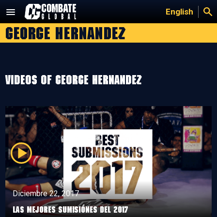
Saltar
English
al
george hernandez
contenido
Videos of george hernandez
Diciembre 22, 2017
LAS MEJORES SUMISIÓNES DEL 2017