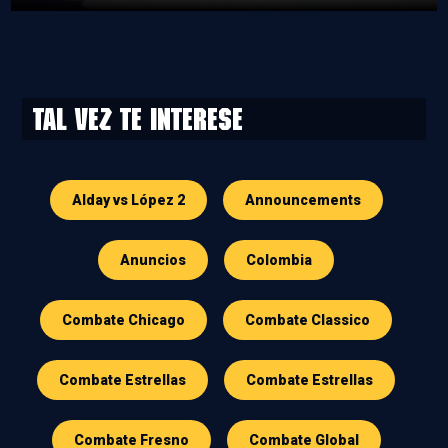
Tal vez te interese
Alday vs López 2
Announcements
Anuncios
Colombia
Combate Chicago
Combate Classico
Combate Estrellas
Combate Estrellas
Combate Fresno
Combate Global