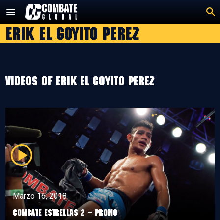
Saltar
al
Erik El Goyito Perez
contenido
Videos of Erik El Goyito Perez
Marzo 16, 2018
Combate Estrellas 2 – Promo