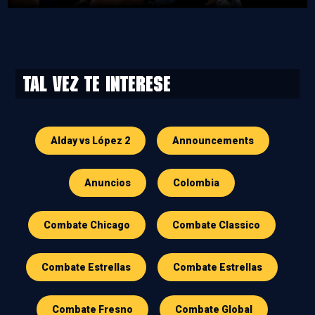
Tal vez te interese
Alday vs López 2
Announcements
Anuncios
Colombia
Combate Chicago
Combate Classico
Combate Estrellas
Combate Estrellas
Combate Fresno
Combate Global