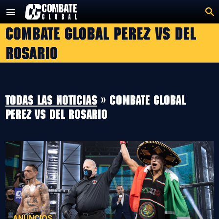
Saltar
al
Combate global Perez vs Del
contenido
Rosario
Todas las noticias
» Combate global
Perez vs Del Rosario
ANUNCIOS