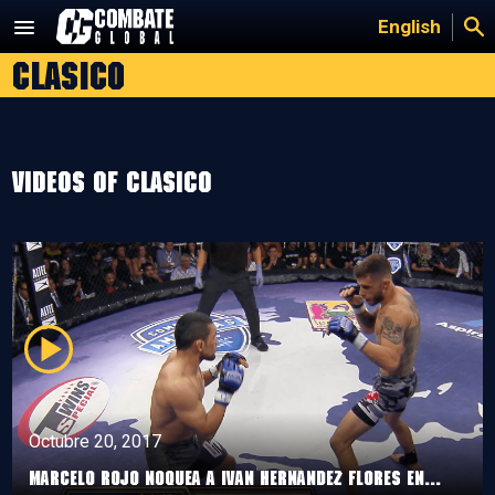
Saltar
English
al
clasico
contenido
Videos of clasico
Octubre 20, 2017
Marcelo Rojo noquea a Ivan Hernandez Flores en...