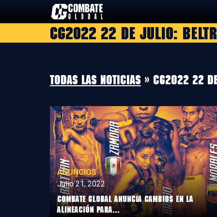
Saltar
al
CG2022 22 de julio: Belt
contenido
Todas las noticias
» CG2022 22 de
ANUNCIOS
Julio 21, 2022
COMBATE GLOBAL ANUNCIA CAMBIOS EN LA
ALINEACIÓN PARA...