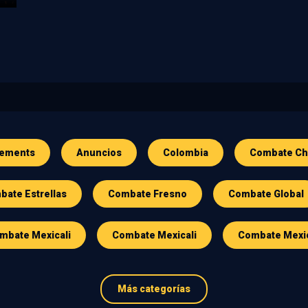
ements
Anuncios
Colombia
Combate Ch
ate Estrellas
Combate Fresno
Combate Global
mbate Mexicali
Combate Mexicali
Combate Mexi
Más categorías