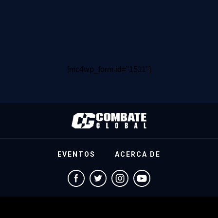
[mc4wp_form id="1511"]
EVENTOS
ACERCA DE