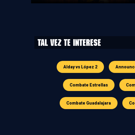
Tal vez te interese
Alday vs López 2
Announc
Combate Estrellas
Comb
Combate Guadalajara
Co