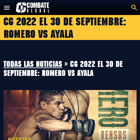
Saltar
al
CG 2022 el 30 de septiembre:
contenido
Romero vs Ayala
Todas las noticias
» CG 2022 el 30 de
septiembre: Romero vs Ayala
NOTICIAS