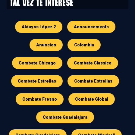
Tal vez te interese
Alday vs López 2
Announcements
Anuncios
Colombia
Combate Chicago
Combate Classico
Combate Estrellas
Combate Estrellas
Combate Fresno
Combate Global
Combate Guadalajara