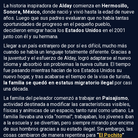
La historia inspiradora de
Alday
comienza en
Hermosillo,
Sonora, México,
donde nació y vivió hasta la edad de nueve
años. Luego que sus padres evaluaran que no había tantas
oportunidades de progreso en el pequeño pueblo,
decidieron emigrar hacia los
Estados Unidos
en el 2001
junto con él y su hermana.
Llegar a un país extranjero de por sí es difícil, mucho más
cuando se habla un lenguaje totalmente diferente. Gracias a
la juventud y el esfuerzo de Alday, logró adaptarse al nuevo
idioma y absorbió sin problemas la nueva cultura. El tiempo
fue pasando mientras hacían de los Estados Unidos su
nuevo hogar, y tras acabarse el tiempo de la visa de turista,
la familia se quedó en estatus migratorio ilegal
por casi
una década.
La familia del peleador comenzó a trabajar en
Paisajismo
,
actividad destinada a modificar las características visibles,
físicas y anímicas de un espacio, tanto rural como urbano. La
familia llevaba una vida “normal”; trabajaban, los jóvenes iban
a la escuela y se divertían, pero siempre mirando por encima
de sus hombros gracias a su estado ilegal. Sin embargo, las
cosas cambiaron de manera repentina para
“
El Pochito
”