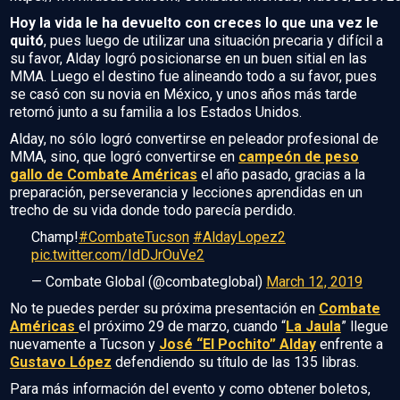
Hoy la vida le ha devuelto con creces lo que una vez le
quitó
, pues luego de utilizar una situación precaria y difícil a
su favor, Alday logró posicionarse en un buen sitial en las
MMA. Luego el destino fue alineando todo a su favor, pues
se casó con su novia en México, y unos años más tarde
retornó junto a su familia a los Estados Unidos.
Alday, no sólo logró convertirse en peleador profesional de
MMA, sino, que logró convertirse en
campeón de peso
gallo de Combate Américas
el año pasado, gracias a la
preparación, perseverancia y lecciones aprendidas en un
trecho de su vida donde todo parecía perdido.
Champ!
#CombateTucson
#AldayLopez2
pic.twitter.com/IdDJrOuVe2
— Combate Global (@combateglobal)
March 12, 2019
No te puedes perder su próxima presentación en
Combate
Américas
el próximo 29 de marzo, cuando “
La Jaula
” llegue
nuevamente a Tucson y
José “El Pochito” Alday
enfrente a
Gustavo López
defendiendo su título de las 135 libras.
Para más información del evento y como obtener boletos,