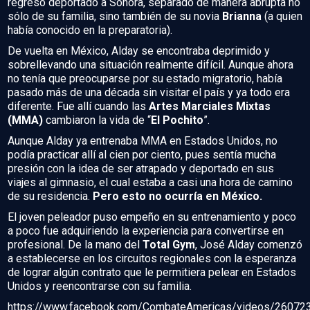
regresó deportado a Sonora, separado de manera abrupta no
sólo de su familia, sino también de su novia
Brianna
(a quien
había conocido en la preparatoria).
De vuelta en México, Alday se encontraba deprimido y
sobrellevando una situación realmente difícil. Aunque ahora
no tenía que preocuparse por su estado migratorio, había
pasado más de una década sin visitar el país y ya todo era
diferente. Fue allí cuando las
Artes Marciales Mixtas
(MMA)
cambiaron la vida de “
El Pochito
”.
Aunque Alday ya entrenaba MMA en Estados Unidos, no
podía practicar allí al cien por ciento, pues sentía mucha
presión con la idea de ser atrapado y deportado en sus
viajes al gimnasio, el cual estaba a casi una hora de camino
de su residencia.
Pero esto no ocurría en México.
El joven peleador puso empeño en su entrenamiento y poco
a poco fue adquiriendo la experiencia para convertirse en
profesional. De la mano del
Total Gym
, José Alday comenzó
a establecerse en los circuitos regionales con la esperanza
de lograr algún contrato que le permitiera pelear en Estados
Unidos y reencontrarse con su familia.
https://www.facebook.com/CombateAmericas/videos/2607