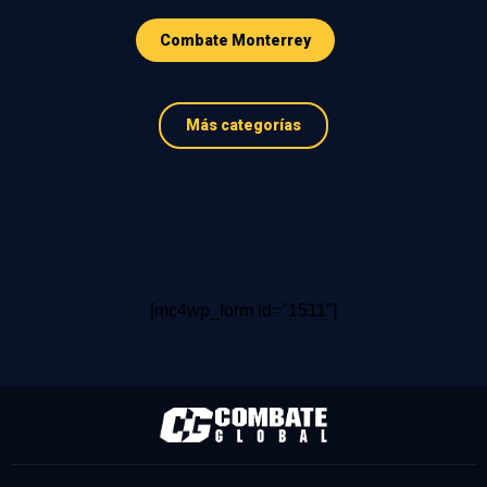
Combate Monterrey
Más categorías
[mc4wp_form id="1511"]