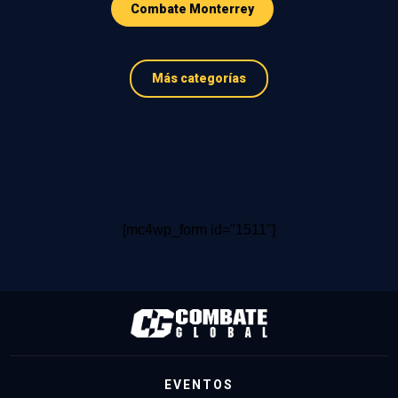
Combate Monterrey
Más categorías
[mc4wp_form id="1511"]
EVENTOS