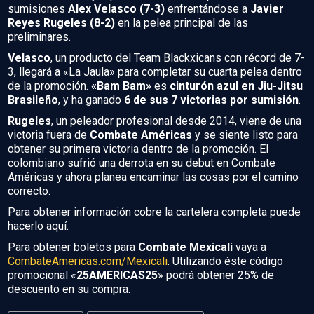
sumisiones
Alex Velasco (7-3)
enfrentándose a
Javier
Reyes Rugeles (8-2)
en la pelea principal de las
preliminares.
Velasco
, un producto del Team Blackxicans con récord de 7-
3, llegará a «La Jaula» para completar su cuarta pelea dentro
de la promoción.
«Bam Bam»
es
cinturón azul en Jiu-Jitsu
Brasileño
, y ha ganado
6 de sus 7 victorias por sumisión
.
Rugeles
, un peleador profesional desde 2014, viene de una
victoria fuera de
Combate Américas
y se siente listo para
obtener su primera victoria dentro de la promoción. El
colombiano sufrió una derrota en su debut en Combate
Américas y ahora planea encaminar las cosas por el camino
correcto.
Para obtener información cobre la cartelera completa puede
hacerlo aquí.
Para obtener boletos para
Combate Mexicali
vaya a
CombateAmericas.com/Mexicali
. Utilizando éste código
promocional «
25AMERICAS25
» podrá obtener 25% de
descuento en su compra.