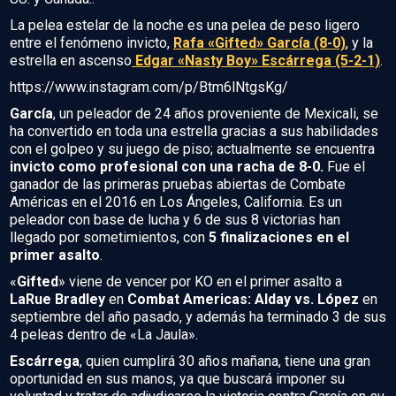
La pelea estelar de la noche es una pelea de peso ligero
entre el fenómeno invicto,
Rafa «Gifted» García (8-0)
, y la
estrella en ascenso
Edgar «Nasty Boy» Escárrega (5-2-1)
.
https://www.instagram.com/p/Btm6lNtgsKg/
García
, un peleador de 24 años proveniente de Mexicali, se
ha convertido en toda una estrella gracias a sus habilidades
con el golpeo y su juego de piso; actualmente se encuentra
invicto como profesional con una racha de 8-0.
Fue el
ganador de las primeras pruebas abiertas de Combate
Américas en el 2016 en Los Ángeles, California. Es un
peleador con base de lucha y 6 de sus 8 victorias han
llegado por sometimientos, con
5 finalizaciones en el
primer asalto
.
«
Gifted
» viene de vencer por KO en el primer asalto a
LaRue Bradley
en
Combat Americas: Alday vs. López
en
septiembre del año pasado, y además ha terminado 3 de sus
4 peleas dentro de «La Jaula».
Escárrega
, quien cumplirá 30 años mañana, tiene una gran
oportunidad en sus manos, ya que buscará imponer su