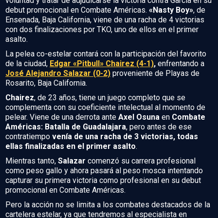
voluntad y tratar de adjudicarse la victoria contra García en su
debut promocional en Combate Américas.
«Nasty Boy»
, de
Ensenada, Baja California, viene de una racha de 4 victorias
con dos finalizaciones por TKO, uno de ellos en el primer
asalto.
La pelea co-estelar contará con la participación del favorito
de la ciudad,
Edgar «Pitbull» Chairez (4-1)
,
enfrentando a
José Alejandro Salazar (0-2)
proveniente de Playas de
Rosarito, Baja California.
Chairez
, de 23 años, tiene un juego completo que se
complementa con su coeficiente intelectual al momento de
pelear. Viene de una derrota ante
Axel Osuna
en
Combate
Américas: Batalla de Guadalajara
, pero antes de ese
contratiempo
venía de una racha de 3 victorias, todas
ellas finalizadas en el primer asalto
.
Mientras tanto,
Salazar
comenzó su carrera profesional
como peso gallo y ahora pasará al peso mosca intentando
capturar su primera victoria como profesional en su debut
promocional en Combate Américas.
Pero la acción no se limita a los combates destacados de la
cartelera estelar, ya que tendremos al especialista en