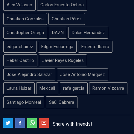
Alex Velasco
Carlos Ernesto Ochoa
Christian Gonzales
Christian Pérez
Christopher Ortega
DAZN
Dulce Hernández
edgar chairez
Edgar Escárrega
Ernesto Ibarra
Heber Castillo
Javier Reyes Rugeles
José Alejandro Salazar
José Antonio Márquez
Laura Huizar
Mexicali
rafa garcia
Ramón Vizcarra
Santiago Monreal
Saúl Cabrera
Share with friends!