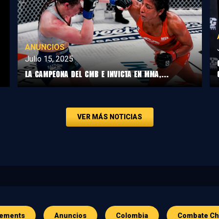
ANUNCIOS
Julio 15, 2025
LA CAMPEONA DEL CMB E INVICTA EN MMA,...
VER MÁS NOTICIAS
ements
Anuncios
Colombia
Combate Ch