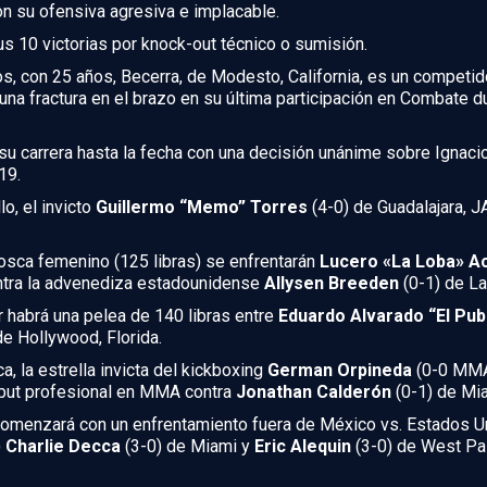
n su ofensiva agresiva e implacable.
us 10 victorias por knock-out técnico o sumisión.
, con 25 años, Becerra, de Modesto, California, es un competi
 una fractura en el brazo en su última participación en Combat
e su carrera hasta la fecha con una decisión unánime sobre Igna
19.
o, el invicto
Guillermo “Memo” Torres
(4-0) de Guadalajara, J
osca femenino (125 libras) se enfrentarán
Lucero «La Loba» A
contra la advenediza estadounidense
Allysen Breeden
(0-1) de L
r habrá una pelea de 140 libras entre
Eduardo Alvarado “El Pu
de Hollywood, Florida.
 la estrella invicta del kickboxing
German Orpineda
(0-0 MMA,
ebut profesional en MMA contra
Jonathan Calderón
(0-1) de Mia
r comenzará con un enfrentamiento fuera de México vs. Estados 
)
Charlie Decca
(3-0) de Miami y
Eric Alequin
(3-0) de West Pa