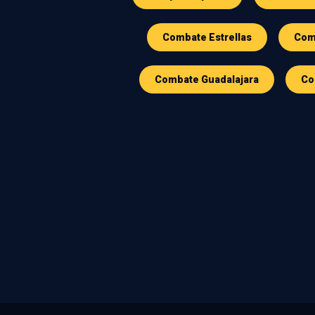
Combate Estrellas
Comb
Combate Guadalajara
Co