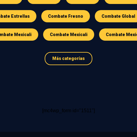
ate Estrellas
Combate Fresno
Combate Global
mbate Mexicali
Combate Mexicali
Combate Mexi
Más categorías
[mc4wp_form id="1511"]