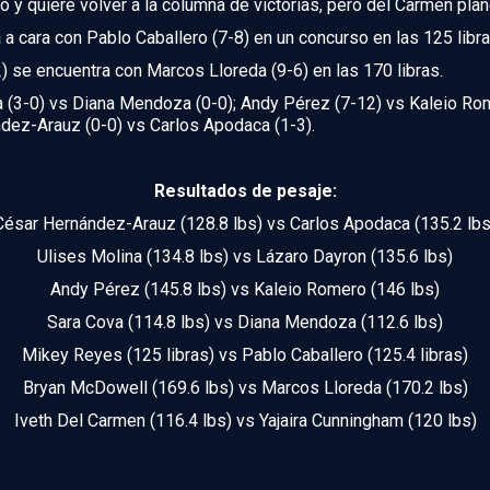
 quiere volver a la columna de victorias, pero del Carmen plane
a cara con Pablo Caballero (7-8) en un concurso en las 125 libra
) se encuentra con Marcos Lloreda (9-6) en las 170 libras.
 (3-0) vs Diana Mendoza (0-0); Andy Pérez (7-12) vs Kaleio Rome
dez-Arauz (0-0) vs Carlos Apodaca (1-3).
Resultados de pesaje:
César Hernández-Arauz (128.8 lbs) vs Carlos Apodaca (135.2 lbs
Ulises Molina (134.8 lbs) vs Lázaro Dayron (135.6 lbs)
Andy Pérez (145.8 lbs) vs Kaleio Romero (146 lbs)
Sara Cova (114.8 lbs) vs Diana Mendoza (112.6 lbs)
Mikey Reyes (125 libras) vs Pablo Caballero (125.4 libras)
Bryan McDowell (169.6 lbs) vs Marcos Lloreda (170.2 lbs)
Iveth Del Carmen (116.4 lbs) vs Yajaira Cunningham (120 lbs)