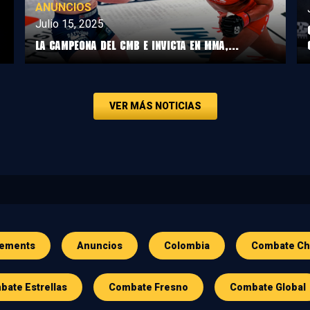
ANUNCIOS
Julio 15, 2025
LA CAMPEONA DEL CMB E INVICTA EN MMA,...
VER MÁS NOTICIAS
ements
Anuncios
Colombia
Combate Ch
ate Estrellas
Combate Fresno
Combate Global