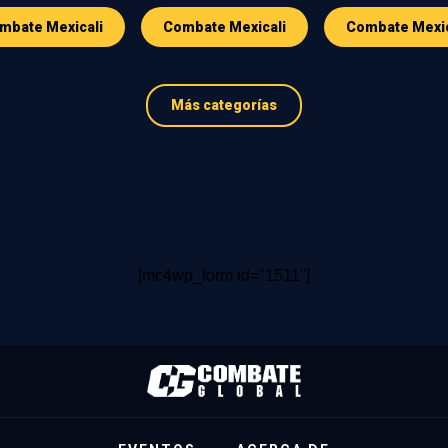
mbate Mexicali
Combate Mexicali
Combate Mexi
Más categorías
[mc4wp_form id="1511"]