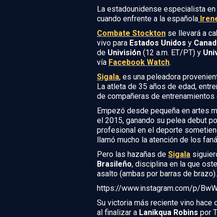
La estadounidense especialista e
cuando enfrente a la española
Iren
Combate Stockton
se llevará a c
vivo para
Estados Unidos
y
Canad
de
Univisión
(12 a.m. ET/PT) y
Uni
vía
Facebook Watch
.
Sigala
, es una peleadora provenien
La atleta de 35 años de edad, entr
de compañeras de entrenamientos
Empezó desde pequeña en artes ma
el 2015, ganando su pelea debut por
profesional en el deporte sometiend
llamó mucho la atención de los fanát
Pero las hazañas de
Sigala
siguier
Brasileño
, disciplina en la que ost
asalto (ambas por barras de brazo).
https://www.instagram.com/p/BwW
Su victoria más reciente vino hace
al finalizar a
Lanikqua Robins
por T