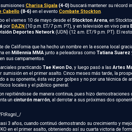
n sumisiones
Charisa Sigala
(4-0)
buscará mantener su récord i
e Cabello
(8-6)
en el evento
Combate Stockton
.
abo el viernes 10 de mayo desde el
Stockton Arena
, en Stockto
á
por
DAZN
(10 p.m. ET/7 p.m. PT), y en televisión en vivo para
visión Deportes Network
(UDN) (12 a.m. ET/9 p.m. PT). El rest
te de California que ha hecho un nombre en la escena local graci
ena en
Millennia MMA
junto a peleadoras como
Tatiana Suarez 
 en sus campamentos.
rciales practicando
Tae Kwon Do
, y luego pasó a las
Artes Ma
 sumisión en el primer asalto. Cinco meses más tarde, la prospe
o a su oponente, ésta vez por golpes y no por una técnica de art
icos locales y el público general.
on repitiéndose de manera continua, pues hizo demostraciones 
enta un
cinturón marrón
, al derrotar a sus próximas dos oponen
FtRsgnl_/
 casi 3 años, cuando continuó demostrando su crecimiento y mej
KO en el primer asalto, obteniendo así su cuarta victoria de fo