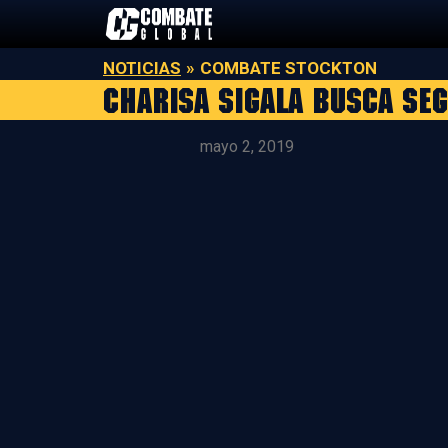
Saltar
al
contenido
NOTICIAS
»
COMBATE STOCKTON
Charisa Sigala busca seg
mayo 2, 2019