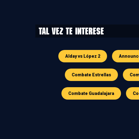
Tal vez te interese
Alday vs López 2
Announc
Combate Estrellas
Comb
Combate Guadalajara
Co