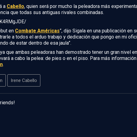
á a
Cabello
, quien será por mucho la peleadora más experiment
iencia que todas sus antiguas rivales combinadas.
wXK4RMgJDE/
ebut en
Combate Américas
”, dijo Sigala en una publicación en 
rle a todos el arduo trabajo y dedicación que pongo en mi oficio
o de estar dentro de esa jaula”.
 ya que ambas peleadoras han demostrado tener un gran nivel en
evará a cabo la pelea: de pies o en el piso. Para más informació
on
.
on
Irene Cabello
friends!