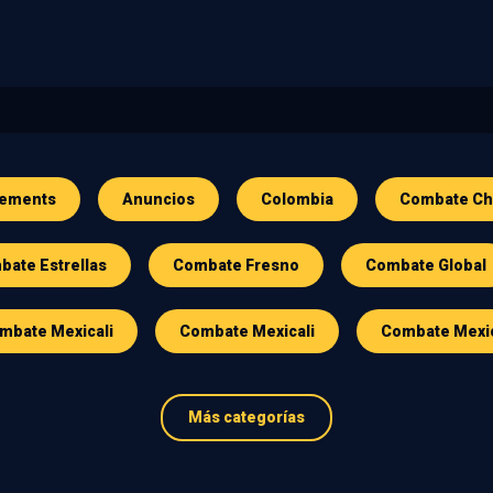
ements
Anuncios
Colombia
Combate Ch
ate Estrellas
Combate Fresno
Combate Global
mbate Mexicali
Combate Mexicali
Combate Mexi
Más categorías