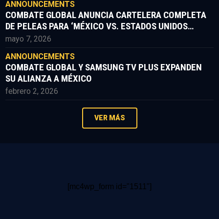
ANNOUNCEMENTS
COMBATE GLOBAL ANUNCIA CARTELERA COMPLETA
DE PELEAS PARA ‘MÉXICO VS. ESTADOS UNIDOS
PARTE II’
mayo 7, 2026
ANNOUNCEMENTS
COMBATE GLOBAL Y SAMSUNG TV PLUS EXPANDEN
SU ALIANZA A MÉXICO
febrero 2, 2026
VER MÁS
[mc4wp_form id="1511"]