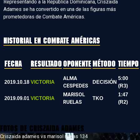
Representando a la República Dominicana, Criszaida
Adames se ha convertido en una de las figuras más
prometedoras de Combate Américas.
HISTORIAL EN COMBATE AMÉRICAS
FECHA
RESULTADO
OPONENTE
MÉTODO
TIEMPO
ALMA
5:00
2019.10.18
VICTORIA
DECISIÓN
CESPEDES
(R3)
MARISOL
1:47
2019.09.01
VICTORIA
TKO
RUELAS
(R2)
Fotos de Criszaida Adames
Criszaida adames vs marisol ruelas 134