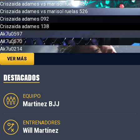
Criszaida adames vs marisol ruelas 487
Criszaida adames vs marisol ruelas 526
Criszaida adames 092
Criszaida adames 138
Ak7u0597
Ak7u0570
Ak7u0214
VER MÁS
DESTACADOS
EQUIPO
Martinez BJJ
ENTRENADORES
Will Martínez