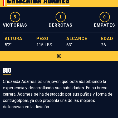
Criszaida Adames
5
1
0
VICTORIAS
DERROTAS
EMPATES
ALTURA
PESO
ALCANCE
EDAD
5'2''
115 LBS
63''
26
BIO
Criszaida Adames es una joven que está absorbiendo la
experiencia y desarrollando sus habilidades. En su breve
carrera, Adames se ha destacado por sus puños y forma de
contragolpear, ya que presenta una de las mejores
defensivas en la división.