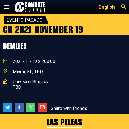
Saltar
English
al
contenido
EVENTO PASADO
CG 2021 November 19
DETALLES
2021-11-19 21:00:00
Miami, FL, TBD
Univision Studios
TBD
Share with friends!
LAS PELEAS