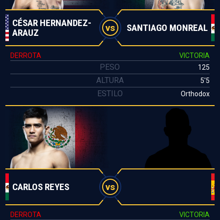
CÉSAR HERNANDEZ-
SANTIAGO MONREAL
vs
ARAUZ
DERROTA
VICTORIA
PESO
125
ALTURA
5'5
ESTILO
Orthodox
CARLOS REYES
vs
DERROTA
VICTORIA