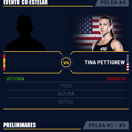
EVENTO CO-ESTELAR
PELEA #4
TINA PETTIGREW
vs
VICTORIA
DERROTA
PESO
ALTURA
ESTILO
PRELIMINARES
PELEA #1 - #3