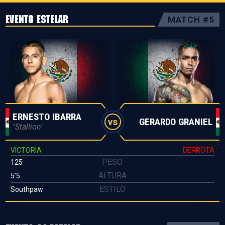
EVENTO ESTELAR
MATCH #5
ERNESTO IBARRA
GERARDO GRANIEL
vs
"Stallion"
VICTORIA
DERROTA
PESO
125
ALTURA
5'5
ESTILO
Southpaw