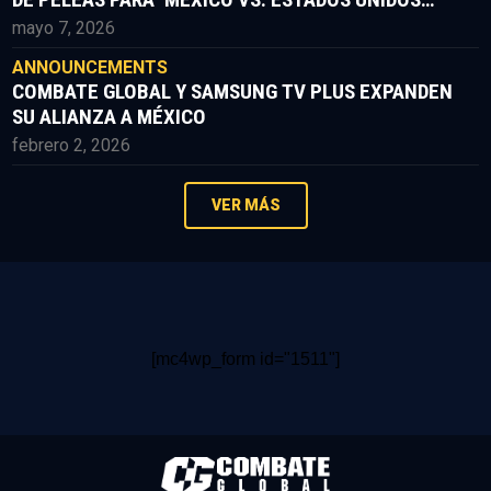
PARTE II’
mayo 7, 2026
ANNOUNCEMENTS
COMBATE GLOBAL Y SAMSUNG TV PLUS EXPANDEN
SU ALIANZA A MÉXICO
febrero 2, 2026
VER MÁS
[mc4wp_form id="1511"]